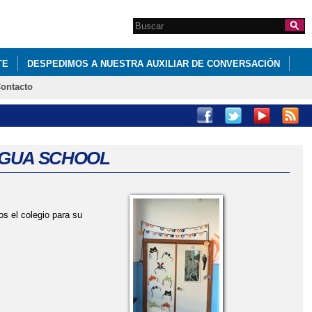
Search this site
Formulario de
búsqueda
TE
DESPEDIMOS A NUESTRA AUXILIAR DE CONVERSACIÓN
ontacto
26
REUNIÓN PERIODO DE ADAPTACIÓN 3 AÑOS
TIGUA SCHOOL
 el colegio para su