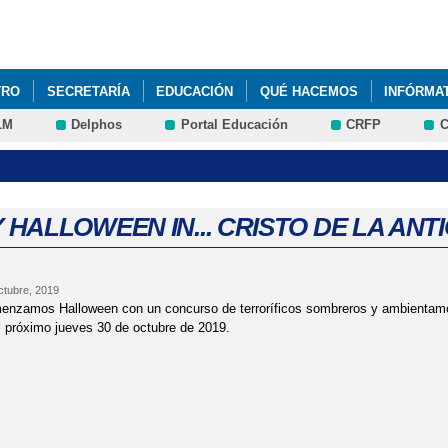
Pasar al
contenido
principal
TRO
SECRETARÍA
EDUCACIÓN
QUÉ HACEMOS
INFÓRMA
LM
Delphos
Portal Educación
CRFP
C
PROCESO DE ADMISIÓN DEL ALUMNADO PARA EL CURSO 2025/20
 HALLOWEEN IN... CRISTO DE LA AN
ctubre, 2019
enzamos Halloween con un concurso de terroríficos sombreros y ambientamos
l próximo jueves 30 de octubre de 2019.