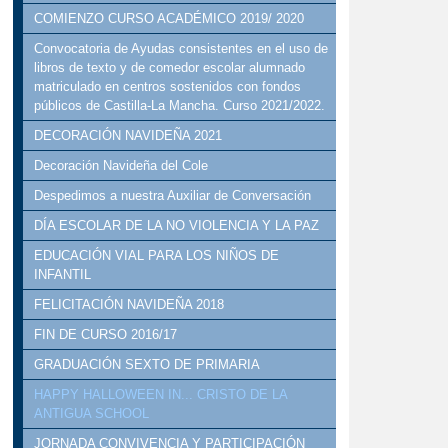
COMIENZO CURSO ACADÉMICO 2019/ 2020
Convocatoria de Ayudas consistentes en el uso de
libros de texto y de comedor escolar alumnado
matriculado en centros sostenidos con fondos
públicos de Castilla-La Mancha. Curso 2021/2022.
DECORACIÓN NAVIDEÑA 2021
Decoración Navideña del Cole
Despedimos a nuestra Auxiliar de Conversación
DÍA ESCOLAR DE LA NO VIOLENCIA Y LA PAZ
EDUCACIÓN VIAL PARA LOS NIÑOS DE
INFANTIL
FELICITACIÓN NAVIDEÑA 2018
FIN DE CURSO 2016/17
GRADUACIÓN SEXTO DE PRIMARIA
HAPPY HALLOWEEN IN... CRISTO DE LA
ANTIGUA SCHOOL
JORNADA CONVIVENCIA Y PARTICIPACIÓN