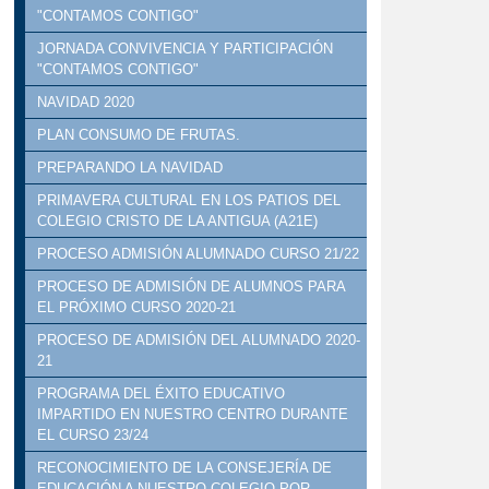
"CONTAMOS CONTIGO"
JORNADA CONVIVENCIA Y PARTICIPACIÓN
"CONTAMOS CONTIGO"
NAVIDAD 2020
PLAN CONSUMO DE FRUTAS.
PREPARANDO LA NAVIDAD
PRIMAVERA CULTURAL EN LOS PATIOS DEL
COLEGIO CRISTO DE LA ANTIGUA (A21E)
PROCESO ADMISIÓN ALUMNADO CURSO 21/22
PROCESO DE ADMISIÓN DE ALUMNOS PARA
EL PRÓXIMO CURSO 2020-21
PROCESO DE ADMISIÓN DEL ALUMNADO 2020-
21
PROGRAMA DEL ÉXITO EDUCATIVO
IMPARTIDO EN NUESTRO CENTRO DURANTE
EL CURSO 23/24
RECONOCIMIENTO DE LA CONSEJERÍA DE
EDUCACIÓN A NUESTRO COLEGIO POR