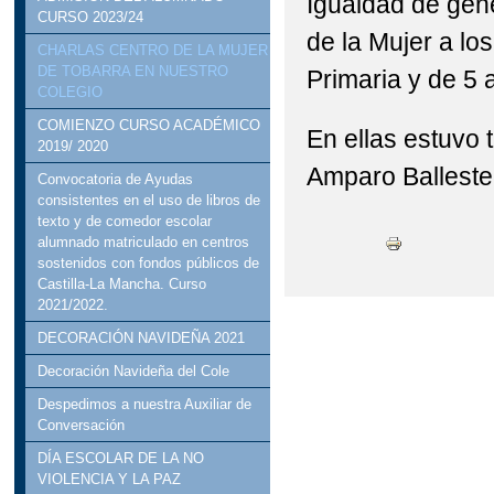
Igualdad de géne
CURSO 2023/24
de la Mujer a lo
CHARLAS CENTRO DE LA MUJER
DE TOBARRA EN NUESTRO
Primaria y de 5 a
COLEGIO
COMIENZO CURSO ACADÉMICO
En ellas estuvo 
2019/ 2020
Amparo Balleste
Convocatoria de Ayudas
consistentes en el uso de libros de
texto y de comedor escolar
alumnado matriculado en centros
sostenidos con fondos públicos de
Castilla-La Mancha. Curso
2021/2022.
DECORACIÓN NAVIDEÑA 2021
Decoración Navideña del Cole
Despedimos a nuestra Auxiliar de
Conversación
DÍA ESCOLAR DE LA NO
VIOLENCIA Y LA PAZ