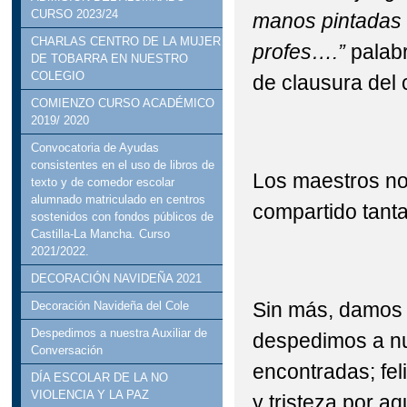
CURSO 2023/24
manos pintadas e
CHARLAS CENTRO DE LA MUJER
profes….”
palabr
DE TOBARRA EN NUESTRO
COLEGIO
de clausura del 
COMIENZO CURSO ACADÉMICO
2019/ 2020
Convocatoria de Ayudas
consistentes en el uso de libros de
Los maestros nos
texto y de comedor escolar
alumnado matriculado en centros
compartido tant
sostenidos con fondos públicos de
Castilla-La Mancha. Curso
2021/2022.
DECORACIÓN NAVIDEÑA 2021
Sin más, damos l
Decoración Navideña del Cole
Despedimos a nuestra Auxiliar de
despedimos a nu
Conversación
encontradas; fel
DÍA ESCOLAR DE LA NO
VIOLENCIA Y LA PAZ
y tristeza por a