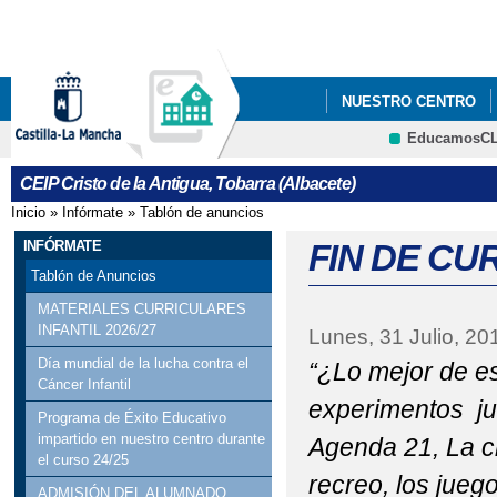
Pa
co
pri
NUESTRO CENTRO
EducamosC
DESPEDIMOS A NUES
CEIP Cristo de la Antigua, Tobarra (Albacete)
PROCESO DE ADMISI
Inicio
»
Infórmate
»
Tablón de anuncios
Se encuentra usted aquí
REUNIÓN PERIODO D
INFÓRMATE
FIN DE CUR
Tablón de Anuncios
MATERIALES CURRICULARES
INFANTIL 2026/27
Lunes, 31 Julio, 20
Día mundial de la lucha contra el
“¿Lo mejor de es
Cáncer Infantil
experimentos jug
Programa de Éxito Educativo
impartido en nuestro centro durante
Agenda 21, La c
el curso 24/25
recreo, los juego
ADMISIÓN DEL ALUMNADO