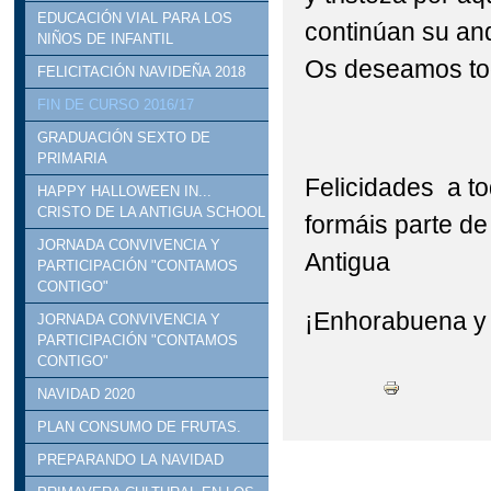
EDUCACIÓN VIAL PARA LOS
continúan su and
NIÑOS DE INFANTIL
Os deseamos tod
FELICITACIÓN NAVIDEÑA 2018
FIN DE CURSO 2016/17
GRADUACIÓN SEXTO DE
PRIMARIA
Felicidades a to
HAPPY HALLOWEEN IN...
CRISTO DE LA ANTIGUA SCHOOL
formáis parte de
JORNADA CONVIVENCIA Y
Antigua
PARTICIPACIÓN "CONTAMOS
CONTIGO"
¡Enhorabuena y 
JORNADA CONVIVENCIA Y
PARTICIPACIÓN "CONTAMOS
CONTIGO"
NAVIDAD 2020
PLAN CONSUMO DE FRUTAS.
PREPARANDO LA NAVIDAD