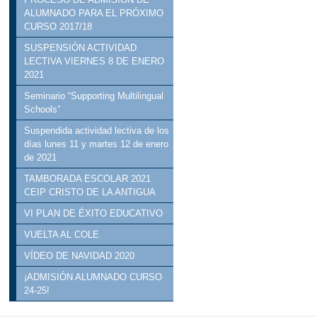
ALUMNADO PARA EL PRÓXIMO
CURSO 2017/18
SUSPENSIÓN ACTIVIDAD
LECTIVA VIERNES 8 DE ENERO
2021
Seminario “Supporting Multilingual
Schools”
Suspendida actividad lectiva de los
días lunes 11 y martes 12 de enero
de 2021
TAMBORADA ESCOLAR 2021
CEIP CRISTO DE LA ANTIGUA
VI PLAN DE ÉXITO EDUCATIVO
VUELTA AL COLE
VÍDEO DE NAVIDAD 2020
¡ADMISIÓN ALUMNADO CURSO
24-25!