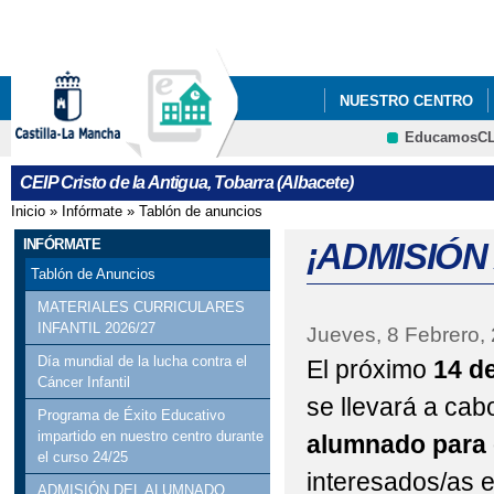
Pa
co
pri
NUESTRO CENTRO
EducamosC
DESPEDIMOS A NUES
CEIP Cristo de la Antigua, Tobarra (Albacete)
PROCESO DE ADMISI
Inicio
»
Infórmate
»
Tablón de anuncios
Se encuentra usted aquí
REUNIÓN PERIODO D
INFÓRMATE
¡ADMISIÓN
Tablón de Anuncios
MATERIALES CURRICULARES
INFANTIL 2026/27
Jueves, 8 Febrero,
Día mundial de la lucha contra el
El próximo
14 de
Cáncer Infantil
se llevará a cab
Programa de Éxito Educativo
impartido en nuestro centro durante
alumnado para 
el curso 24/25
interesados/as e
ADMISIÓN DEL ALUMNADO