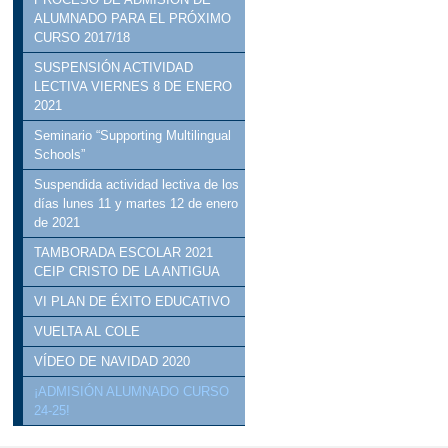
ALUMNADO PARA EL PRÓXIMO
CURSO 2017/18
SUSPENSIÓN ACTIVIDAD
LECTIVA VIERNES 8 DE ENERO
2021
Seminario “Supporting Multilingual
Schools”
Suspendida actividad lectiva de los
días lunes 11 y martes 12 de enero
de 2021
TAMBORADA ESCOLAR 2021
CEIP CRISTO DE LA ANTIGUA
VI PLAN DE ÉXITO EDUCATIVO
VUELTA AL COLE
VÍDEO DE NAVIDAD 2020
¡ADMISIÓN ALUMNADO CURSO
24-25!