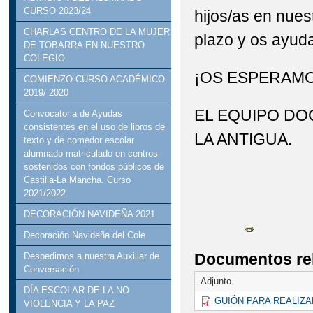
CURSO 2023/24
hijos/as en nues
CHARLAS CENTRO DE LA MUJER
plazo y os ayud
DE TOBARRA EN NUESTRO
COLEGIO
¡OS ESPERAMO
COMIENZO CURSO ACADÉMICO
2019/ 2020
EL EQUIPO DO
Convocatoria de Ayudas
consistentes en el uso de libros de
LA ANTIGUA.
texto y de comedor escolar
alumnado matriculado en centros
sostenidos con fondos públicos de
Castilla-La Mancha. Curso
2021/2022.
DECORACIÓN NAVIDEÑA 2021
Decoración Navideña del Cole
Documentos re
Despedimos a nuestra Auxiliar de
Conversación
Adjunto
DÍA ESCOLAR DE LA NO
GUIÓN PARA REALIZA
VIOLENCIA Y LA PAZ