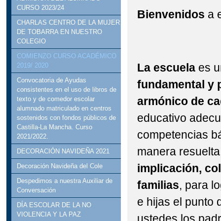
CURSO 2023/24
Bienvenidos
a 
CHARLAS CENTRO DE LA MUJER
DE TOBARRA EN NUESTRO
COLEGIO
COMIENZO CURSO ACADÉMICO
La escuela
es un
2019/ 2020
Convocatoria de Ayudas
fundamental y p
consistentes en el uso de libros de
armónico de ca
texto y de comedor escolar
alumnado matriculado en centros
educativo adecu
sostenidos con fondos públicos de
Castilla-La Mancha. Curso
competencias bá
2021/2022.
manera resuelta
DECORACIÓN NAVIDEÑA 2021
implicación, co
Decoración Navideña del Cole
Despedimos a nuestra Auxiliar de
familias
, para l
Conversación
e hijas el punto
DÍA ESCOLAR DE LA NO
VIOLENCIA Y LA PAZ
ustedes los padr