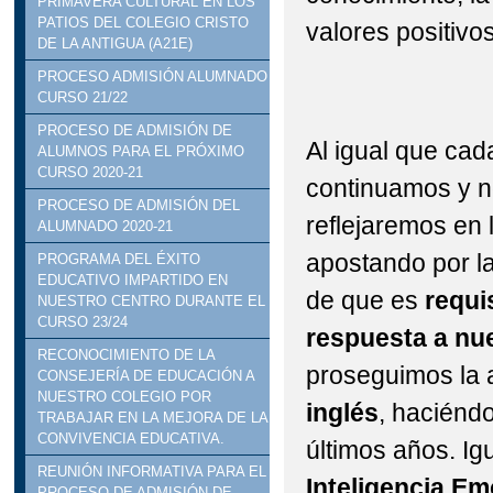
PRIMAVERA CULTURAL EN LOS
PATIOS DEL COLEGIO CRISTO
valores positivos
DE LA ANTIGUA (A21E)
PROCESO ADMISIÓN ALUMNADO
CURSO 21/22
PROCESO DE ADMISIÓN DE
Al igual que cad
ALUMNOS PARA EL PRÓXIMO
CURSO 2020-21
continuamos y n
PROCESO DE ADMISIÓN DEL
reflejaremos en
ALUMNADO 2020-21
apostando por l
PROGRAMA DEL ÉXITO
EDUCATIVO IMPARTIDO EN
de que es
requi
NUESTRO CENTRO DURANTE EL
CURSO 23/24
respuesta a nu
RECONOCIMIENTO DE LA
proseguimos la 
CONSEJERÍA DE EDUCACIÓN A
NUESTRO COLEGIO POR
inglés
, haciéndo
TRABAJAR EN LA MEJORA DE LA
CONVIVENCIA EDUCATIVA.
últimos años. I
REUNIÓN INFORMATIVA PARA EL
Inteligencia Em
PROCESO DE ADMISIÓN DE