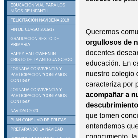
EDUCACIÓN VIAL PARA LOS
NIÑOS DE INFANTIL
FELICITACIÓN NAVIDEÑA 2018
FIN DE CURSO 2016/17
Queremos comun
GRADUACIÓN SEXTO DE
orgullosos de n
PRIMARIA
docentes deseam
HAPPY HALLOWEEN IN...
CRISTO DE LA ANTIGUA SCHOOL
educación. En c
JORNADA CONVIVENCIA Y
nuestro colegio 
PARTICIPACIÓN "CONTAMOS
CONTIGO"
caracteriza por 
JORNADA CONVIVENCIA Y
acompañar a nu
PARTICIPACIÓN "CONTAMOS
CONTIGO"
descubrimiento 
NAVIDAD 2020
que tomen conci
PLAN CONSUMO DE FRUTAS.
entendemos que 
PREPARANDO LA NAVIDAD
conocimiento, la 