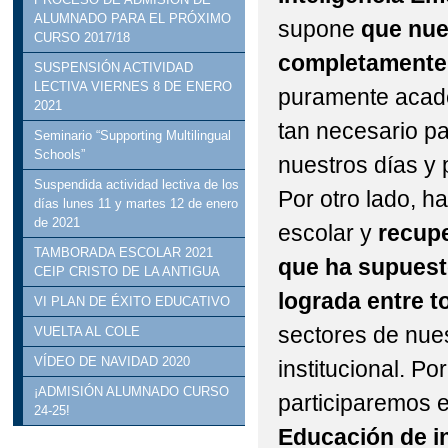
ALUMNADO PARA EL PRÓXIMO
supone
que nue
CURSO 2017/18
completamente 
SUSPENSIÓN ACTIVIDAD
LECTIVA VIERNES 8 DE ENERO
puramente acadé
2021
tan necesario pa
Seminario “Supporting Multilingual
Schools”
nuestros días y 
Suspendida actividad lectiva de los
Por otro lado, 
días lunes 11 y martes 12 de enero
de 2021
escolar y
recupe
TAMBORADA ESCOLAR 2021
que ha supuest
CEIP CRISTO DE LA ANTIGUA
lograda entre t
VI PLAN DE ÉXITO EDUCATIVO
sectores de nue
VUELTA AL COLE
VÍDEO DE NAVIDAD 2020
institucional. Po
¡ADMISIÓN ALUMNADO CURSO
participaremos 
24-25!
Educación de i