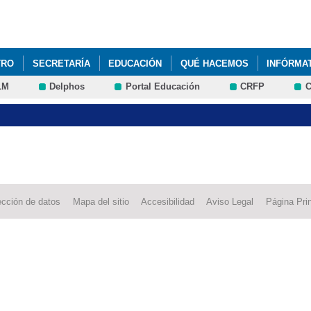
Pasar al
contenido
principal
TRO
SECRETARÍA
EDUCACIÓN
QUÉ HACEMOS
INFÓRMA
LM
Delphos
Portal Educación
CRFP
C
PROCESO DE ADMISIÓN DEL ALUMNADO PARA EL CURSO 2025/20
ección de datos
Mapa del sitio
Accesibilidad
Aviso Legal
Página Prin