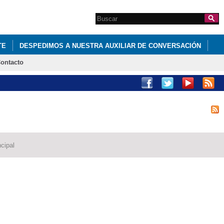
Search this site
Formulario de
búsqueda
TE
DESPEDIMOS A NUESTRA AUXILIAR DE CONVERSACIÓN
ontacto
26
REUNIÓN PERIODO DE ADAPTACIÓN 3 AÑOS
cipal