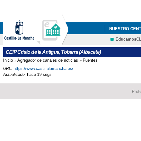
NUESTRO CEN
EducamosC
FOTOGRAFÍAS
CEIP Cristo de la Antigua, Tobarra (Albacete)
Inicio
»
Agregador de canales de noticias
»
Fuentes
Se encuentra usted aquí
URL:
https://www.castillalamancha.es/
Actualizado:
hace 19 segs
Prot